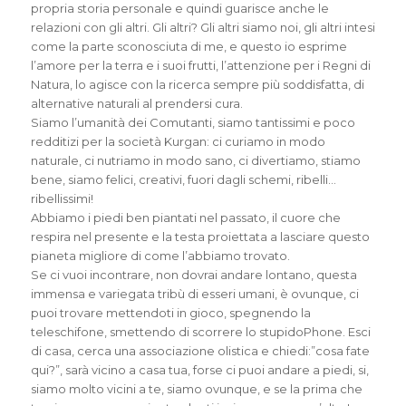
propria storia personale e quindi guarisce anche le
relazioni con gli altri. Gli altri? Gli altri siamo noi, gli altri intesi
come la parte sconosciuta di me, e questo io esprime
l’amore per la terra e i suoi frutti, l’attenzione per i Regni di
Natura, lo agisce con la ricerca sempre più soddisfatta, di
alternative naturali al prendersi cura.
Siamo l’umanità dei Comutanti, siamo tantissimi e poco
redditizi per la società Kurgan: ci curiamo in modo
naturale, ci nutriamo in modo sano, ci divertiamo, stiamo
bene, siamo felici, creativi, fuori dagli schemi, ribelli…
ribellissimi!
Abbiamo i piedi ben piantati nel passato, il cuore che
respira nel presente e la testa proiettata a lasciare questo
pianeta migliore di come l’abbiamo trovato.
Se ci vuoi incontrare, non dovrai andare lontano, questa
immensa e variegata tribù di esseri umani, è ovunque, ci
puoi trovare mettendoti in gioco, spegnendo la
teleschifone, smettendo di scorrere lo stupidoPhone. Esci
di casa, cerca una associazione olistica e chiedi:”cosa fate
qui?”, sarà vicino a casa tua, forse ci puoi andare a piedi, si,
siamo molto vicini a te, siamo ovunque, e se la prima che