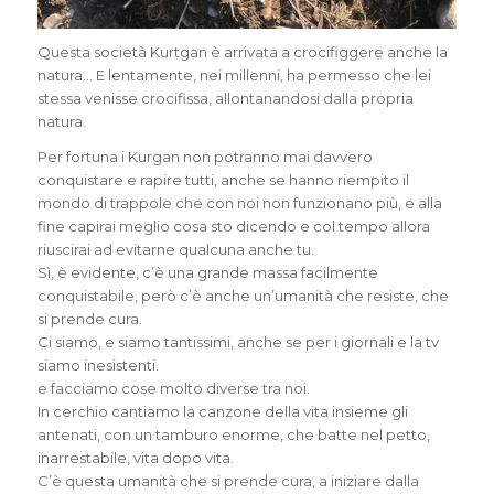
Questa società Kurtgan è arrivata a crocifiggere anche la
natura… E lentamente, nei millenni, ha permesso che lei
stessa venisse crocifissa, allontanandosi dalla propria
natura.
Per fortuna i Kurgan non potranno mai davvero
conquistare e rapire tutti, anche se hanno riempito il
mondo di trappole che con noi non funzionano più, e alla
fine capirai meglio cosa sto dicendo e col tempo allora
riuscirai ad evitarne qualcuna anche tu.
Sì, è evidente, c’è una grande massa facilmente
conquistabile, però c’è anche un’umanità che resiste, che
si prende cura.
Ci siamo, e siamo tantissimi, anche se per i giornali e la tv
siamo inesistenti.
e facciamo cose molto diverse tra noi.
In cerchio cantiamo la canzone della vita insieme gli
antenati, con un tamburo enorme, che batte nel petto,
inarrestabile, vita dopo vita.
C’è questa umanità che si prende cura, a iniziare dalla