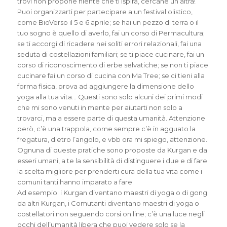
trovi non propone niente che ti ispira, cercane un’altra!
Puoi organizzarti per partecipare a un festival olistico,
come BioVerso il 5 e 6 aprile; se hai un pezzo di terra o il
tuo sogno è quello di averlo, fai un corso di Permacultura;
se ti accorgi di ricadere nei soliti errori relazionali, fai una
seduta di costellazioni familiari; se ti piace cucinare, fai un
corso di riconoscimento di erbe selvatiche; se non ti piace
cucinare fai un corso di cucina con Ma Tree; se ci tieni alla
forma fisica, prova ad aggiungere la dimensione dello
yoga alla tua vita… Questi sono solo alcuni dei primi modi
che mi sono venuti in mente per aiutarti non solo a
trovarci, ma a essere parte di questa umanità. Attenzione
però, c’è una trappola, come sempre c’è in agguato la
fregatura, dietro l’angolo, e vbb ora mi spiego, attenzione.
Ognuna di queste pratiche sono proposte da Kurgan e da
esseri umani, a te la sensibilità di distinguere i due e di fare
la scelta migliore per prenderti cura della tua vita come i
comuni tanti hanno imparato a fare.
Ad esempio: i Kurgan diventano maestri di yoga o di gong
da altri Kurgan, i Comutanti diventano maestri di yoga o
costellatori non seguendo corsi on line; c’è una luce negli
occhi dell’umanità libera che puoi vedere solo se la