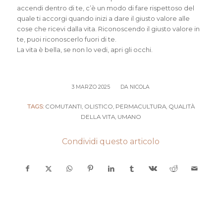
accendi dentro di te, c’è un modo di fare rispettoso del
quale ti accorgi quando inizi a dare il giusto valore alle
cose che ricevi dalla vita. Riconoscendo il giusto valore in
te, puoi riconoscerlo fuori di te.
La vita è bella, se non lo vedi, apri gli occhi.
/
3 MARZO 2025
DA
NICOLA
TAGS:
COMUTANTI
,
OLISTICO
,
PERMACULTURA
,
QUALITÀ
DELLA VITA
,
UMANO
Condividi questo articolo