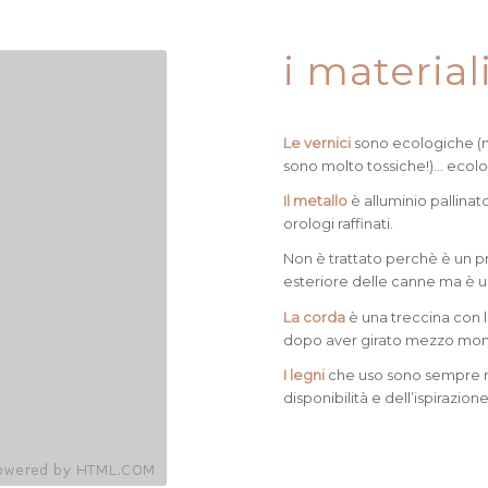
i material
Le vernici
sono ecologiche (n
sono molto tossiche!)… ecolo
Il metallo
è alluminio pallinat
orologi raffinati.
Non è trattato perchè è un p
esteriore delle canne ma è 
La corda
è una treccina con l
dopo aver girato mezzo mond
I legni
che uso sono sempre naz
disponibilità e dell’ispirazi