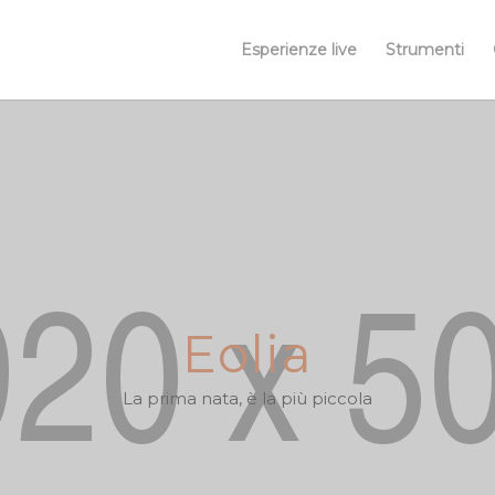
Esperienze live
Strumenti
Eolia
La prima nata, è la più piccola