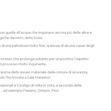
i
on quelle all’acqua che inquinano ancora più delle altre e
giche davvero, della Solas
o di una palinatura molto fine, la stessa di alcune casse degli
rocesso che prolunga soltanto per un pochino l’aspetto
un processo molto inquinante.
’anima dello stesso materiale delle cinture di sicurezza,
o l’ho trovata a Sale Marasino!
ionali e li scelgo di volta in volta, a seconda delle
one… ad esempio Frassino, Ontano, Pino