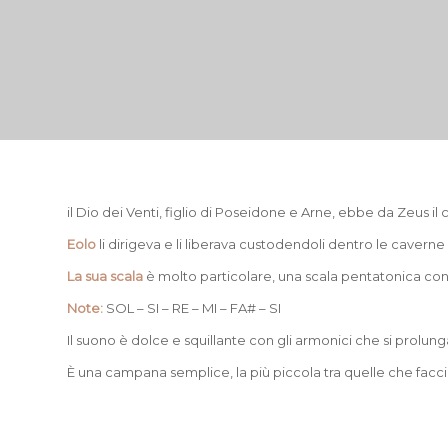
il Dio dei Venti, figlio di Poseidone e Arne, ebbe da Zeus il 
Eolo
li dirigeva e li liberava custodendoli dentro le caverne e
La sua scala
è molto particolare, una scala pentatonica con 
Note:
SOL – SI – RE – MI – FA# – SI
Il suono è dolce e squillante con gli armonici che si prolun
È una campana semplice, la più piccola tra quelle che faccio