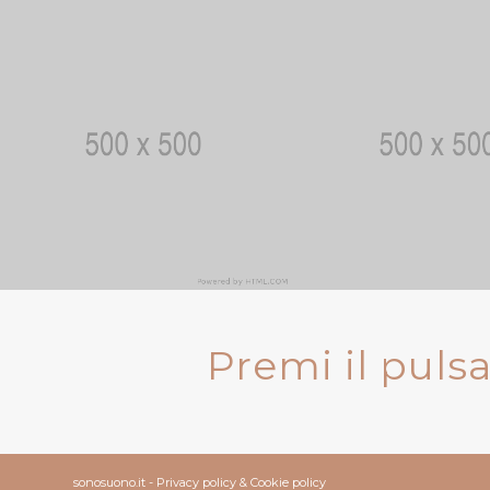
Premi il puls
sonosuono.it -
Privacy policy
&
Cookie policy