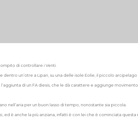
compito di controllare i Venti.
 dentro un’otre a Lipari, su una delle isole Eolie, il piccolo arcipelago a
l’aggiunta di un FA diesis, che le dà carattere e aggiunge movimento a
gano nell’aria per un buon lasso di tempo, nonostante sia piccola.
, ed è anche la più anziana, infatti è con lei che è cominciata questa 