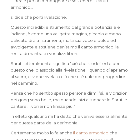
L’ideale per accompagnare e sostenere il canto
armonico…
si dice che porti rivelazione.
Questo incredibile strumento dal grande potenziale è
indiano, è come una valigetta magica, piccolo e meno
delicato di altri strumenti, ma la sua voce è dolce ed
avvolgente e sostiene benissimo il canto armonico, la
recita di mantra e i vocalizzi liberi.
Shruti letteralmente significa “ciò che si ode” ed è per
questo che lo associo alla rivelazione… quando ci apriamo
al sacro, ci viene rivelato ciò che ci è utile per progredire
nel cammino.
Pensa che ho sentito spesso persone dirmi:”si, le vibrazioni
dei gong sono belle, ma quando inizi a suonare lo Shruti e
cantare, …vorrei non finisse più!”
In effetti qualcuno mi ha detto che veniva essenzialmente
per questa parte della cerimonia!
Certamente molto lo fa anche
il canto armonico
che
faccio, sono i suoni che sentivamo nella pancia della