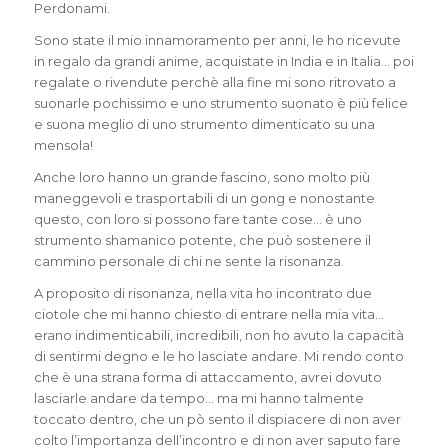
Perdonami.
Sono state il mio innamoramento per anni, le ho ricevute
in regalo da grandi anime, acquistate in India e in Italia… poi
regalate o rivendute perchè alla fine mi sono ritrovato a
suonarle pochissimo e uno strumento suonato è più felice
e suona meglio di uno strumento dimenticato su una
mensola!
Anche loro hanno un grande fascino, sono molto più
maneggevoli e trasportabili di un gong e nonostante
questo, con loro si possono fare tante cose… è uno
strumento shamanico potente, che può sostenere il
cammino personale di chi ne sente la risonanza.
A proposito di risonanza, nella vita ho incontrato due
ciotole che mi hanno chiesto di entrare nella mia vita…
erano indimenticabili, incredibili, non ho avuto la capacità
di sentirmi degno e le ho lasciate andare. Mi rendo conto
che è una strana forma di attaccamento, avrei dovuto
lasciarle andare da tempo… ma mi hanno talmente
toccato dentro, che un pò sento il dispiacere di non aver
colto l’importanza dell’incontro e di non aver saputo fare