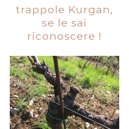
trappole Kurgan,
se le sai
riconoscere !