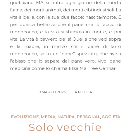
quotidiano MA si nutre ogni giorno della morta
farina, dei morti animali, dei morti cibi industriali. La
vita è bella, con le sue due facce: nascita/morte. È
per questa bellezza che il pane me lo faccio, di
monococco, e la vita si sbriciola in morte, e poi
vita. La vita è davvero bella! Quella che vedi sopra
è la madre, in mezzo c’è il pane di farro
monococco, sotto un “pane” spezzato, che rivela
l’abisso che lo separa dal pane vero, vivo, pane
medicina come lo chiama Elisa Ma Tree Gennari.
/
9 MARZO 2025
DA
NICOLA
EVOLUZIONE
,
MEDIA
,
NATURA
,
PERSONAL
,
SOCIETÀ
Solo vecchie