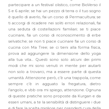
partecipare a un festival olistico, come BioVerso il
5 e 6 aprile; se hai un pezzo di terra o il tuo sogno
è quello di averlo, fai un corso di Permacultura; se
ti accorgi di ricadere nei soliti errori relazionali, fai
una seduta di costellazioni familiari; se ti piace
cucinare, fai un corso di riconoscimento di erbe
selvatiche; se non ti piace cucinare fai un corso di
cucina con Ma Tree; se ci tieni alla forma fisica,
prova ad aggiungere la dimensione dello yoga
alla tua vita… Questi sono solo alcuni dei primi
modi che mi sono venuti in mente per aiutarti
non solo a trovarci, ma a essere parte di questa
umanità. Attenzione però, c’è una trappola, come
sempre c’è in agguato la fregatura, dietro
l’angolo, e vbb ora mi spiego, attenzione. Ognuna
di queste pratiche sono proposte da Kurgan e da
esseri umani, a te la sensibilità di distinguere i due
e di fare la scelta migliore per prenderti cura della