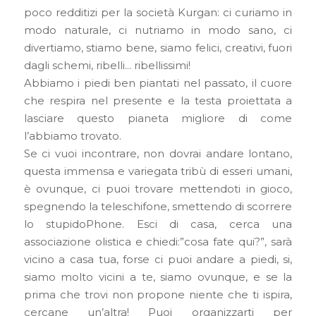
poco redditizi per la società Kurgan: ci curiamo in
modo naturale, ci nutriamo in modo sano, ci
divertiamo, stiamo bene, siamo felici, creativi, fuori
dagli schemi, ribelli… ribellissimi!
Abbiamo i piedi ben piantati nel passato, il cuore
che respira nel presente e la testa proiettata a
lasciare questo pianeta migliore di come
l’abbiamo trovato.
Se ci vuoi incontrare, non dovrai andare lontano,
questa immensa e variegata tribù di esseri umani,
è ovunque, ci puoi trovare mettendoti in gioco,
spegnendo la teleschifone, smettendo di scorrere
lo stupidoPhone. Esci di casa, cerca una
associazione olistica e chiedi:”cosa fate qui?”, sarà
vicino a casa tua, forse ci puoi andare a piedi, si,
siamo molto vicini a te, siamo ovunque, e se la
prima che trovi non propone niente che ti ispira,
cercane un’altra! Puoi organizzarti per