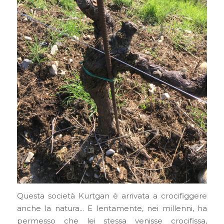
Questa società Kurtgan è arrivata a crocifiggere
anche la natura… E lentamente, nei millenni, ha
permesso che lei stessa venisse crocifissa,