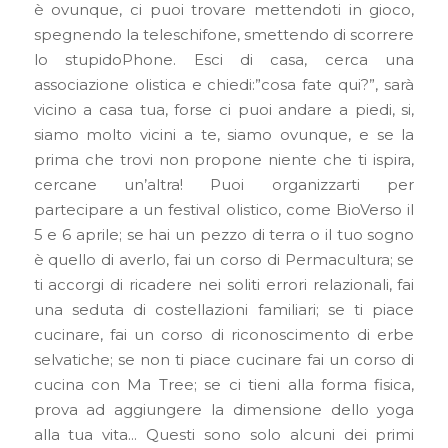
è ovunque, ci puoi trovare mettendoti in gioco,
spegnendo la teleschifone, smettendo di scorrere
lo stupidoPhone. Esci di casa, cerca una
associazione olistica e chiedi:”cosa fate qui?”, sarà
vicino a casa tua, forse ci puoi andare a piedi, si,
siamo molto vicini a te, siamo ovunque, e se la
prima che trovi non propone niente che ti ispira,
cercane un’altra! Puoi organizzarti per
partecipare a un festival olistico, come BioVerso il
5 e 6 aprile; se hai un pezzo di terra o il tuo sogno
è quello di averlo, fai un corso di Permacultura; se
ti accorgi di ricadere nei soliti errori relazionali, fai
una seduta di costellazioni familiari; se ti piace
cucinare, fai un corso di riconoscimento di erbe
selvatiche; se non ti piace cucinare fai un corso di
cucina con Ma Tree; se ci tieni alla forma fisica,
prova ad aggiungere la dimensione dello yoga
alla tua vita… Questi sono solo alcuni dei primi