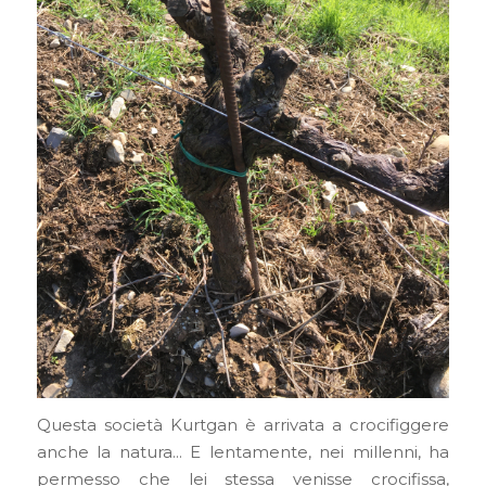
Questa società Kurtgan è arrivata a crocifiggere
anche la natura… E lentamente, nei millenni, ha
permesso che lei stessa venisse crocifissa,