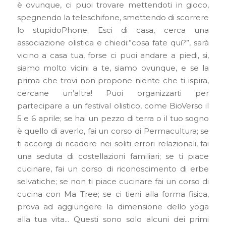
è ovunque, ci puoi trovare mettendoti in gioco,
spegnendo la teleschifone, smettendo di scorrere
lo stupidoPhone. Esci di casa, cerca una
associazione olistica e chiedi:”cosa fate qui?”, sarà
vicino a casa tua, forse ci puoi andare a piedi, si,
siamo molto vicini a te, siamo ovunque, e se la
prima che trovi non propone niente che ti ispira,
cercane un’altra! Puoi organizzarti per
partecipare a un festival olistico, come BioVerso il
5 e 6 aprile; se hai un pezzo di terra o il tuo sogno
è quello di averlo, fai un corso di Permacultura; se
ti accorgi di ricadere nei soliti errori relazionali, fai
una seduta di costellazioni familiari; se ti piace
cucinare, fai un corso di riconoscimento di erbe
selvatiche; se non ti piace cucinare fai un corso di
cucina con Ma Tree; se ci tieni alla forma fisica,
prova ad aggiungere la dimensione dello yoga
alla tua vita… Questi sono solo alcuni dei primi