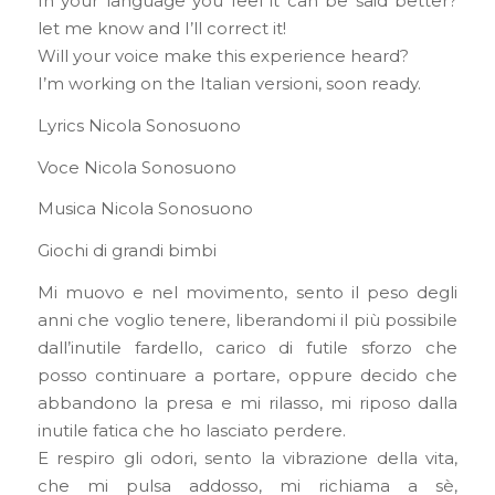
In your language you feel it can be said better?
let me know and I’ll correct it!
Will your voice make this experience heard?
I’m working on the Italian versioni, soon ready.
Lyrics Nicola Sonosuono
Voce Nicola Sonosuono
Musica Nicola Sonosuono
Giochi di grandi bimbi
Mi muovo e nel movimento, sento il peso degli
anni che voglio tenere, liberandomi il più possibile
dall’inutile fardello, carico di futile sforzo che
posso continuare a portare, oppure decido che
abbandono la presa e mi rilasso, mi riposo dalla
inutile fatica che ho lasciato perdere.
E respiro gli odori, sento la vibrazione della vita,
che mi pulsa addosso, mi richiama a sè,