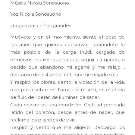
Música Nicola Sonosuono
Voz Nicola Sonosuono
Juegos para niños grandes
Muévete y en el movimiento, siente el peso de
los años que quieres conservar, liberándote lo
más posible de la carga inútil, cargada de
esfuerzos inútiles que puedo seguir cargando, o
decido que abandono mi agarre y me relajo. ,
descanso del esfuerzo inútil que he dejado solo.
Y respiro los olores, siento la vibración de la vida,
que pulsa sobre mí, llama a sí misma, en el ahora
de fluir, de liberar, de iluminar, de sanar.
Cada respiro es una bendición. Gratitud por cada
latido del corazón, desde antes de nacer, que
reclama los placeres de vivir.
Respiro y siento que me aligero. Descargo los
bienes emocionales y mentales que me pesaban,