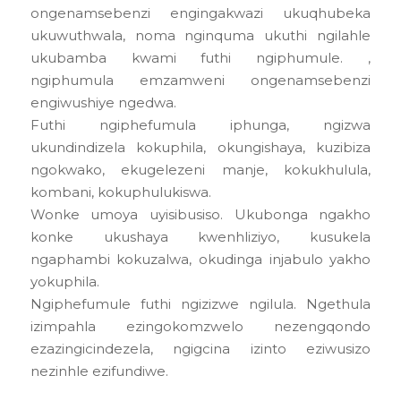
ongenamsebenzi engingakwazi ukuqhubeka
ukuwuthwala, noma nginquma ukuthi ngilahle
ukubamba kwami ​​​​futhi ngiphumule. ,
ngiphumula emzamweni ongenamsebenzi
engiwushiye ngedwa.
Futhi ngiphefumula iphunga, ngizwa
ukundindizela kokuphila, okungishaya, kuzibiza
ngokwako, ekugelezeni manje, kokukhulula,
kombani, kokuphulukiswa.
Wonke umoya uyisibusiso. Ukubonga ngakho
konke ukushaya kwenhliziyo, kusukela
ngaphambi kokuzalwa, okudinga injabulo yakho
yokuphila.
Ngiphefumule futhi ngizizwe ngilula. Ngethula
izimpahla ezingokomzwelo nezengqondo
ezazingicindezela, ngigcina izinto eziwusizo
nezinhle ezifundiwe.