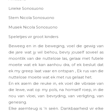
Lirieke Sonosuono
Stem Nicola Sonosuono
Musiek Nicola Sonosuono
Speletjies vir groot kinders
Beweeg en in die beweging, voel die gewig van
die jare wat jy wil behou, bevry jouself soveel as
moontlik van die nuttelose las, gelaai met futiele
moeite wat ek kan aanhou dra, of ek besluit dat
ek my greep laat vaar en ontspan , Ek rus van die
nuttelose moeite wat ek met rus gelaat het.
En ek asem die reuke in, ek voel die vibrasie van
die lewe, wat op my pols, na homself roep, in die
nou van vloei, van bevryding, van verligting, van
genesing.
Elke asemteug is ‘n seën. Dankbaarheid vir elke