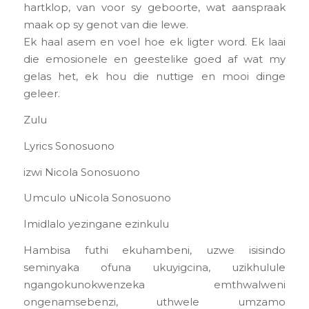
hartklop, van voor sy geboorte, wat aanspraak
maak op sy genot van die lewe.
Ek haal asem en voel hoe ek ligter word. Ek laai
die emosionele en geestelike goed af wat my
gelas het, ek hou die nuttige en mooi dinge
geleer.
Zulu
Lyrics Sonosuono
izwi Nicola Sonosuono
Umculo uNicola Sonosuono
Imidlalo yezingane ezinkulu
Hambisa futhi ekuhambeni, uzwe isisindo
seminyaka ofuna ukuyigcina, uzikhulule
ngangokunokwenzeka emthwalweni
ongenamsebenzi, uthwele umzamo