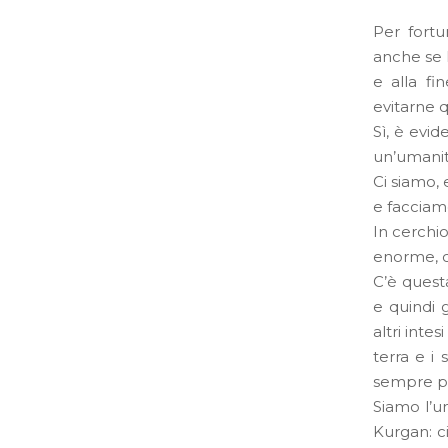
Per fortu
anche se 
e alla fi
evitarne 
Sì, è evi
un’umanit
Ci siamo, 
e facciam
In cerchi
enorme, ch
C’è questa
e quindi g
altri inte
terra e i 
sempre più
Siamo l’u
Kurgan: c