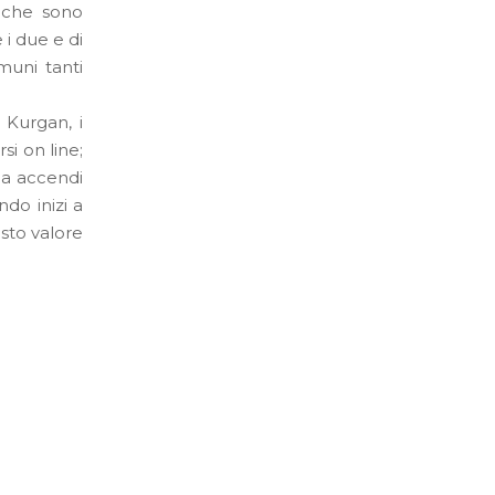
tiche sono
 i due e di
muni tanti
 Kurgan, i
i on line;
la accendi
ndo inizi a
usto valore