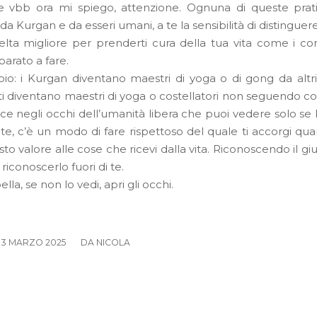
 e vbb ora mi spiego, attenzione. Ognuna di queste pra
a Kurgan e da esseri umani, a te la sensibilità di distinguere
celta migliore per prenderti cura della tua vita come i co
arato a fare.
o: i Kurgan diventano maestri di yoga o di gong da altri
 diventano maestri di yoga o costellatori non seguendo cors
uce negli occhi dell’umanità libera che puoi vedere solo se 
te, c’è un modo di fare rispettoso del quale ti accorgi qua
usto valore alle cose che ricevi dalla vita. Riconoscendo il gi
 riconoscerlo fuori di te.
ella, se non lo vedi, apri gli occhi.
/
3 MARZO 2025
DA
NICOLA