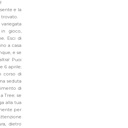
!
esente e la
 trovato.
 variegata
in gioco,
e. Esci di
cino a casa
unque, e se
ltra! Puoi
e 6 aprile;
n corso di
 una seduta
scimento di
Ma Tree; se
ga alla tua
 mente per
Attenzione
a, dietro