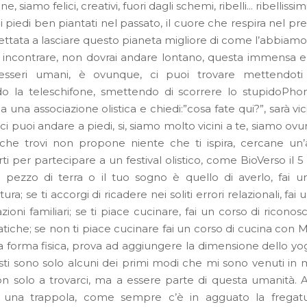
, siamo felici, creativi, fuori dagli schemi, ribelli… ribellissimi
piedi ben piantati nel passato, il cuore che respira nel pr
ettata a lasciare questo pianeta migliore di come l’abbiamo
i incontrare, non dovrai andare lontano, questa immensa e
 esseri umani, è ovunque, ci puoi trovare mettendoti 
 la teleschifone, smettendo di scorrere lo stupidoPhon
a una associazione olistica e chiedi:”cosa fate qui?”, sarà vi
 ci puoi andare a piedi, si, siamo molto vicini a te, siamo ov
che trovi non propone niente che ti ispira, cercane un’a
ti per partecipare a un festival olistico, come BioVerso il 5 
 pezzo di terra o il tuo sogno è quello di averlo, fai u
ra; se ti accorgi di ricadere nei soliti errori relazionali, fai
azioni familiari; se ti piace cucinare, fai un corso di ricono
tiche; se non ti piace cucinare fai un corso di cucina con 
lla forma fisica, prova ad aggiungere la dimensione dello yo
sti sono solo alcuni dei primi modi che mi sono venuti in
non solo a trovarci, ma a essere parte di questa umanità. 
è una trappola, come sempre c’è in agguato la fregatur