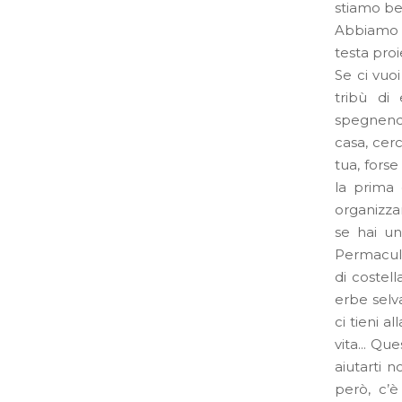
stiamo bene
Abbiamo i 
testa proi
Se ci vuo
tribù di
spegnendo
casa, cerc
tua, forse
la prima 
organizzar
se hai un
Permacultu
di costell
erbe selva
ci tieni a
vita… Que
aiutarti 
però, c’