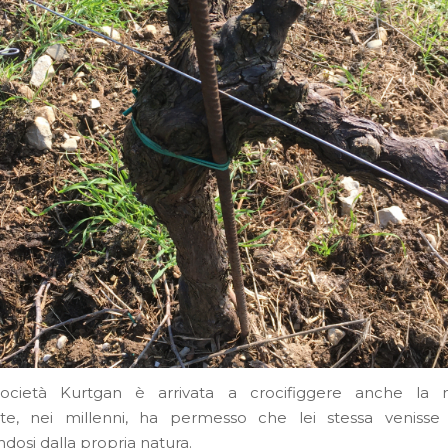
ocietà Kurtgan è arrivata a crocifiggere anche la 
e, nei millenni, ha permesso che lei stessa venisse c
dosi dalla propria natura.