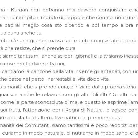
na i Kurgan non potranno mai davvero conquistare e rap
hanno riempito il mondo di trappole che con noi non funzi
ne capirai meglio cosa sto dicendo e col tempo allora ri
qualcuna anche tu.
dente, c’è una grande massa facilmente conquistabile, però
à che resiste, che si prende cura.
e siamo tantissimi, anche se per i giornali e la tv siamo inesist
o cose molto diverse tra noi.
o cantiamo la canzone della vita insieme gli antenati, con 
e batte nel petto, inarrestabile, vita dopo vita.
 umanità che si prende cura, a iniziare dalla propria stori
uarisce anche le relazioni con gli altri. Gli altri? Gli altri sia
si come la parte sconosciuta di me, e questo io esprime l’a
suoi frutti, l’attenzione per i Regni di Natura, lo agisce con
 soddisfatta, di alternative naturali al prendersi cura.
manità dei Comutanti, siamo tantissimi e poco redditizi per 
i curiamo in modo naturale, ci nutriamo in modo sano, ci d