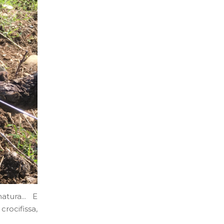
natura… E
rocifissa,