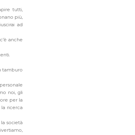
ire tutti,
onano più,
uscirai ad
 c’è anche
enti.
un tamburo
a personale
mo noi, gli
more per la
 la ricerca
la società
ivertiamo,