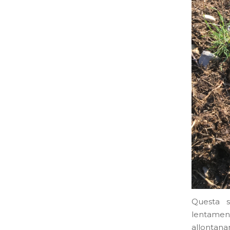
Questa s
lentament
allontanan