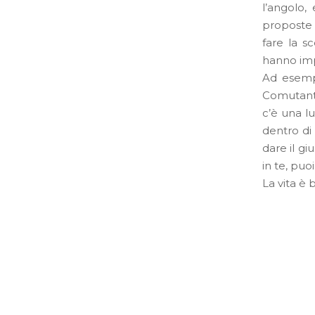
l’angolo,
proposte d
fare la s
hanno imp
Ad esempi
Comutanti
c’è una l
dentro di 
dare il gi
in te, puoi
La vita è b